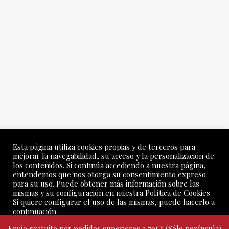
Esta página utiliza cookies propias y de terceros para
mejorar la navegabilidad, su acceso y la personalización de
los contenidos. Si continúa accediendo a nuestra página,
entendemos que nos otorga su consentimiento expreso
para su uso. Puede obtener más información sobre las
mismas y su configuración en nuestra Política de Cookies.
Si quiere configurar el uso de las mismas, puede hacerlo a
continuación.
Todos los derechos © 2026 Torres Filoso Viña y Bodega |
Envío gratuito por pedidos superiores a 79€* (Sólo península)