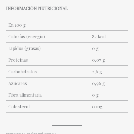
INFORMACIÓN NUTRICIONAL
En 100 g
Calorías (energía)
82 kcal
Lípidos (grasas)
0 g
Proteínas
0,07 g
Carbohidratos
2,6 g
Azúcares
0,96 g
Fibra alimentaria
0 g
Colesterol
0 mg