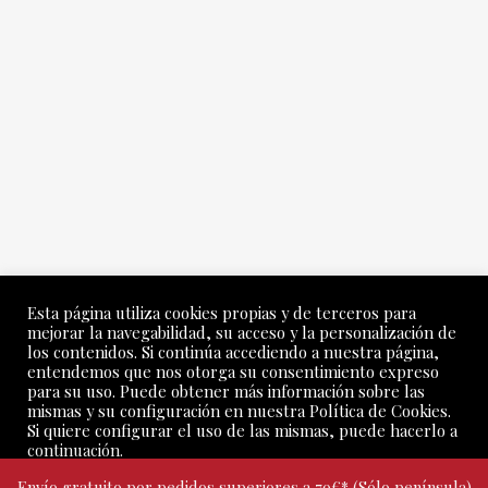
Esta página utiliza cookies propias y de terceros para
mejorar la navegabilidad, su acceso y la personalización de
los contenidos. Si continúa accediendo a nuestra página,
entendemos que nos otorga su consentimiento expreso
para su uso. Puede obtener más información sobre las
mismas y su configuración en nuestra Política de Cookies.
Si quiere configurar el uso de las mismas, puede hacerlo a
continuación.
Todos los derechos © 2026 Torres Filoso Viña y Bodega |
Envío gratuito por pedidos superiores a 79€* (Sólo península)