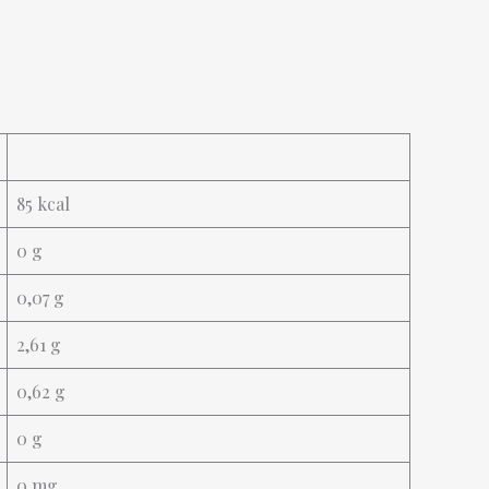
85 kcal
0 g
0,07 g
2,61 g
0,62 g
0 g
0 mg